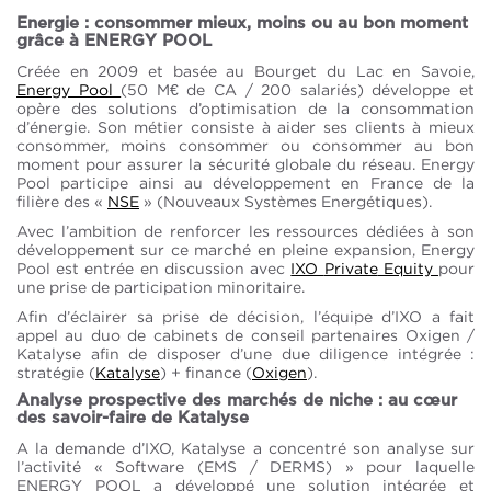
Energie : consommer mieux, moins ou au bon moment
grâce à ENERGY POOL
Créée en 2009 et basée au Bourget du Lac en Savoie,
Energy Pool
(50 M€ de CA / 200 salariés) développe et
opère des solutions d’optimisation de la consommation
d’énergie. Son métier consiste à aider ses clients à mieux
consommer, moins consommer ou consommer au bon
moment pour assurer la sécurité globale du réseau. Energy
Pool participe ainsi au développement en France de la
filière des «
NSE
» (Nouveaux Systèmes Energétiques).
Avec l’ambition de renforcer les ressources dédiées à son
développement sur ce marché en pleine expansion, Energy
Pool est entrée en discussion avec
IXO
Private
Equity
pour
une prise de participation minoritaire.
Afin d’éclairer sa prise de décision, l’équipe d’IXO a fait
appel au duo de cabinets de conseil partenaires Oxigen /
Katalyse afin de disposer d’une due diligence intégrée :
stratégie (
Katalyse
) + finance (
Oxigen
).
Analyse prospective des marchés de niche : au cœur
des savoir-faire de Katalyse
A la demande d’IXO, Katalyse a concentré son analyse sur
l’activité « Software (EMS / DERMS) » pour laquelle
ENERGY POOL a développé une solution intégrée et