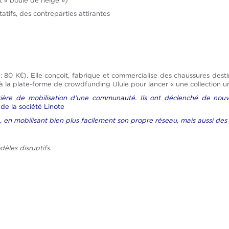
t « boule de neige »)
tifs, des contreparties attirantes
 : 80 K€). Elle conçoit, fabrique et commercialise des chaussures des
l à la plate-forme de crowdfunding Ulule pour lancer « une collection ur
ière de mobilisation d’une communauté. Ils ont déclenché de nouve
 de la société Linote
ne, en mobilisant bien plus facilement son propre réseau, mais aussi des
dèles disruptifs.