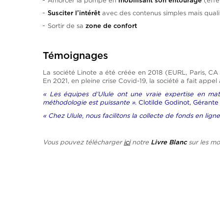
Amorcer la pompe en
(effe
mobilisant son entourage
avec des contenus simples mais qualita
Susciter l’intérêt
Sortir de sa
zone de confort
Témoignages
La société Linote a été créée en 2018 (EURL, Paris, CA
En 2021, en pleine crise Covid-19, la société a fait appe
« Les équipes d’Ulule ont une vraie expertise en mat
méthodologie est puissante »
. Clotilde Godinot, Gérante
« Chez Ulule, nous facilitons la collecte de fonds en lig
Vous pouvez télécharger
ici
notre
sur les mo
Livre Blanc