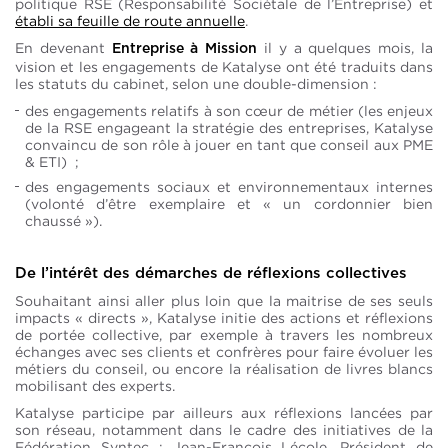
politique RSE (Responsabilité Sociétale de l’Entreprise) et
établi sa feuille de route annuelle
.
En devenant
il y a quelques mois, la
Entreprise à Mission
vision et les engagements de Katalyse ont été traduits dans
les statuts du cabinet, selon une double-dimension :
des engagements relatifs à son cœur de métier (les enjeux
de la RSE engageant la stratégie des entreprises, Katalyse
convaincu de son rôle à jouer en tant que conseil aux PME
& ETI) ;
des engagements sociaux et environnementaux internes
(volonté d’être exemplaire et « un cordonnier bien
chaussé »).
De l’intérêt des démarches de réflexions collectives
Souhaitant ainsi aller plus loin que la maitrise de ses seuls
impacts « directs », Katalyse initie des actions et réflexions
de portée collective, par exemple à travers les nombreux
échanges avec ses clients et confrères pour faire évoluer les
métiers du conseil, ou encore la réalisation de livres blancs
mobilisant des experts.
Katalyse participe par ailleurs aux réflexions lancées par
son réseau, notamment dans le cadre des initiatives de la
Fédération Syntec : Jean-François Lécole, Président de