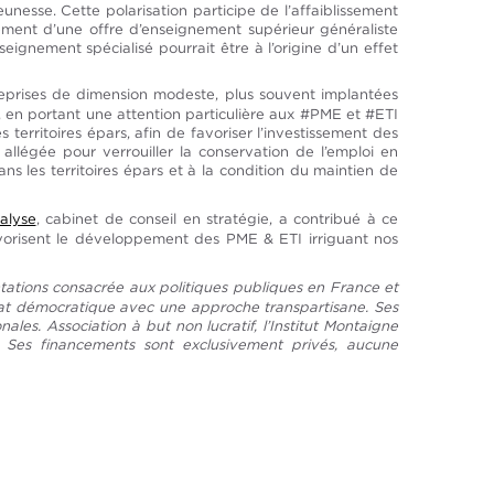
nesse. Cette polarisation participe de l’affaiblissement
pement d’une offre d’enseignement supérieur généraliste
seignement spécialisé pourrait être à l’origine d’un effet
treprises de dimension modeste, plus souvent implantées
ir, en portant une attention particulière aux #PME et #ETI
 territoires épars, afin de favoriser l’investissement des
llégée pour verrouiller la conservation de l’emploi en
dans les territoires épars et à la condition du maintien de
alyse
, cabinet de conseil en stratégie, a contribué à ce
avorisent le développement des PME & ETI irriguant nos
tations consacrée aux politiques publiques en France et
ébat démocratique avec une approche transpartisane. Ses
les. Association à but non lucratif, l’Institut Montaigne
rs. Ses financements sont exclusivement privés, aucune