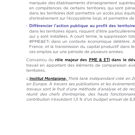
marquée des établissements d’enseignement supérieur d
en compétences de certains territoires, qui sont pén
dans les territoires doit permettre un accès plus équit
d’entraînement sur l’écosystème local, et permettre de s
Différencier l’action publique au profit des territoi
dans les territoires épars, risquent d’être particulièr
qui y sont installées. A court terme, la suppression tot
#PME&ETi dans un contexte économique délétère. A plu
France, et la transmission du capital productif dans les
ces emplois sur une période de plusieurs années.
Convaincu du
rôle majeur des
PME & ETI
dans le dév
travail en apportant des éléments de comparaison avec
territoires.
L’
Think tank indépendant créé en 20
Institut Montaigne,
en Europe. À travers ses publications et les événement
travaux sont le fruit d’une méthode d’analyse et de rech
réunit des chefs d’entreprise, des hauts fonctionnair
contribution n’excédant 1,5 % d’un budget annuel de 6,5 