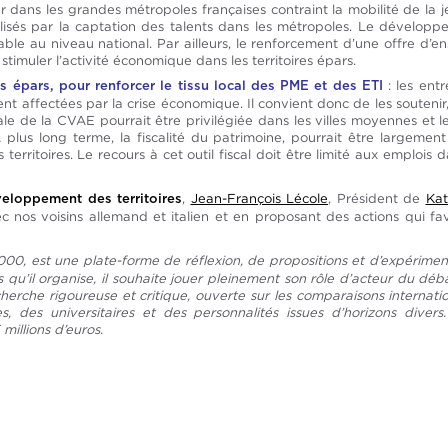
ans les grandes métropoles françaises contraint la mobilité de la jeu
alisés par la captation des talents dans les métropoles. Le dévelop
able au niveau national. Par ailleurs, le renforcement d’une offre d’en
timuler l’activité économique dans les territoires épars.
: les en
res épars, pour renforcer le tissu local des PME et des ETI
ement affectées par la crise économique. Il convient donc de les souten
ale de la CVAE pourrait être privilégiée dans les villes moyennes et les
s long terme, la fiscalité du patrimoine, pourrait être largement a
 territoires. Le recours à cet outil fiscal doit être limité aux emplois 
,
Jean-François Lécole
, Président de
Kat
eloppement des territoires
 nos voisins allemand et italien et en proposant des actions qui f
00, est une plate-forme de réflexion, de propositions et d’expérimen
s qu’il organise, il souhaite jouer pleinement son rôle d’acteur du d
erche rigoureuse et critique, ouverte sur les comparaisons internationa
es, des universitaires et des personnalités issues d’horizons dive
millions d’euros.