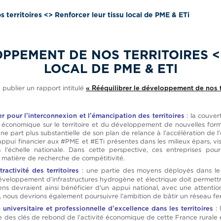
 territoires <> Renforcer leur tissu local de PME & ETi
OPPEMENT DE NOS TERRITOIRES <
LOCAL DE PME & ETI
 publier un rapport intitulé
« Rééquilibrer le développement de nos t
:
la couver
ier pour l’interconnexion et l’émancipation des territoires
té économique sur le territoire et du développement de nouvelles formes
 part plus substantielle de son plan de relance à l’accélération de l’
ppui financier aux #PME et #ETi présentes dans les milieux épars, vis
l’échelle nationale. Dans cette perspective, ces entreprises pourr
n matière de recherche de compétitivité.
: une partie des moyens déployés dans le 
ractivité des territoires
éveloppement d’infrastructures hydrogène et électrique doit permettre
ens devraient ainsi bénéficier d’un appui national, avec une attention
n, nous devrions également poursuivre l’ambition de bâtir un réseau fe
:
l
niversitaire et professionnelle d’excellence dans les territoires
une des clés de rebond de l’activité économique de cette France rurale 