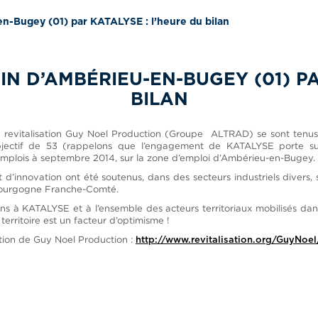
en-Bugey (01) par KATALYSE : l’heure du bilan
IN D’AMBÉRIEU-EN-BUGEY (01) PA
BILAN
 revitalisation Guy Noel Production (Groupe ALTRAD) se sont tenus l
ectif de 53 (rappelons que l’engagement de KATALYSE porte sur 
mplois à septembre 2014, sur la zone d’emploi d’Ambérieu-en-Bugey.
d’innovation ont été soutenus, dans des secteurs industriels divers, 
 Bourgogne Franche-Comté.
s à KATALYSE et à l’ensemble des acteurs territoriaux mobilisés dans c
rritoire est un facteur d’optimisme !
sation de Guy Noel Production :
http://www.revitalisation.org/GuyNoel