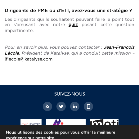
Dirigeants de PME ou d’ETI, avez-vous une stratégie ?
Les dirigeants qui le souhaitent peuvent faire le point tout
en s’amusant avec notre
posant cette question
quiz
impertinente.
Pour en savoir plus, vous pouvez contacter :
Jean-François
, Président de Katalyse, qui a conduit cette mission –
Lécole
jflecole@katalyse.com
SUIVEZ-NOUS
Nous utilisons des cookies pour vous offrir la meilleure
expérience sur notre site.