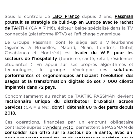
Sous le contrôle de
depuis 2 ans,
LBO France
Passman
poursuit sa stratégie de build-up en Europe avec le rachat
(CA = 7 M€), éditeur belge spécialisé dans la TV
de TAKTIK
connectée (plateforme IPTV) et l’affichage dynamique.
Le Groupe Passman, dont le siège est à Villeurbanne
(agences à Bruxelles, Madrid, Milan, Londres, Dubaï,
Casablanca et Montréal) est
leader du WIFI pour les
(tourisme, santé, retail, résidences
secteurs de l’hospitality
étudiantes…). En appui sur ses propres algorithmes et
technologies, le groupe développe des
solutions
performantes et ergonomiques anticipant l’évolution des
usages et la transformation digitale de ses 7 000 clients
implantés dans 72 pays.
Concomitamment au rachat de TAKTIK, PASSMAN devient
l’
actionnaire unique du distributeur bruxellois Screen
(CA = 8 M€),
Services
dont il détenait 80 % des parts depuis
2018.
Ces opérations, financées par un emprunt obligataire
contracté auprès d’
Andera Acto
, permettent à PASSMAN de
consolider son offre sur le secteur de la santé, avec un